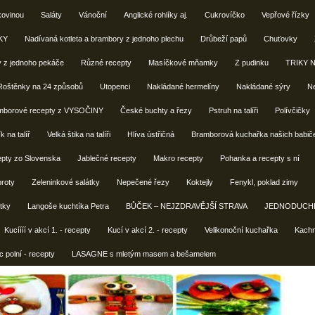
kovinou
Saláty
Vánoční
Anglické rohlíky aj.
Cukrovíčko
Vepřové řízky
KY
Nadívaná kotleta a brambory z jednoho plechu
Drůbeží papů
Chuťovky
 z jednoho pekáče
Různé recepty
Masíčkové mňamky
Z pudinku
TRIKY 
Roštěnky na 24 způsobů
Utopenci
Nakládané hermelíny
Nakládané sýry
Ne
mborové recepty z VYSOČINY
České buchty a řezy
Pstruh na talíři
Polívčičky
k na talíř
Velká štika na talíři
Hlíva ústřičná
Bramborová kuchařka našich babič
epty zo Slovenska
Jablečné recepty
Makro recepty
Pohanka a recepty s ní
broty
Zeleninkové salátky
Nepečené řezy
Koktejly
Fenykl, poklad zimy
tky
Langoše kuchtíka Petra
BŮČEK – NEJZDRAVĚJŠÍ STRAVA
JEDNODUCHÉ
Kucíííí v akcí 1. - recepty
Kucí v akcí 2. - recepty
Velikonoční kuchařka
Kachní
c polní - recepty
LASAGNE s mletým masem a bešamelem