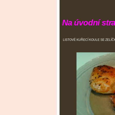
Na úvodní stra
LISTOVÉ KUŘECÍ KOULE SE ZELÍ