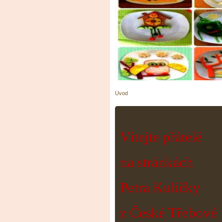
Úvod
Vítejte přátelé
na stránkách
Petra Kuličky
z České Třebové