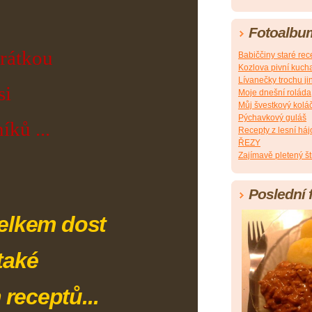
Fotoalbu
krátkou
Babiččiny staré rec
Kozlova pivní kuch
Lívanečky trochu ji
si
Moje dnešní roláda
Můj švestkový kolá
Pýchavkový guláš
íků ...
Recepty z lesní há
ŘEZY
Zajímavě pletený št
Poslední 
celkem dost
také
h
receptů...