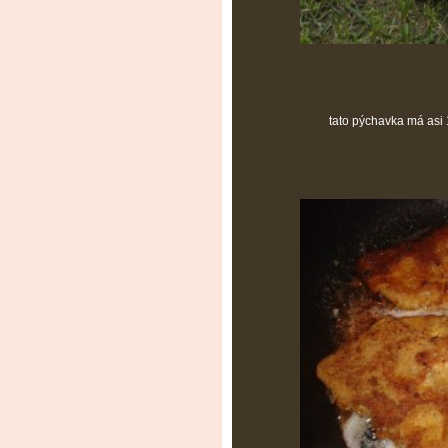
tato pýchavka má asi 1kg