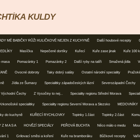
HTÍKA KULDY
ADY MÉ BABIČKY RŮŽI KULIČKOVÉ NEJEN Z KUCHYNĚ
Další houbové recepty
EDLÍKY
Masíčka
Nepečené dortíky
Kuřecí
Kuře zase jinak
Kuře 100 kr
o masa
Pomazánky 1
Pomazánky 2
Další ryby na talíři
Smažená jídla
V
ETANĚ
Ovocné dobroty
Taky dobrý saláty
Ostatní národní speciality
Pražské
zně
Jídla ze Šumavy
Specialitky západočeských lázní
Severozápadní Čechy
 - Východní Čechy
Z Vysočiny to nej...
Speciality regionu Střední Morava
Special
Krkonošské specialitky
Speciality regionu Severní Morava a Slezsko
MEDOVNÍKY
triky do kuchyně
KUŘECÍ RYCHLOVKY
Topinky 1.část
Topinky 2.část
Komu
 Z M A S A
HOVĚZÍ SPECIÁLY
PEŘOVÁ BUCHTA
Něco málo o medu
Mou
vání 1
Grilovací směsi a koření
Kuře na bramboráku
Bůčkové recepty
Vař