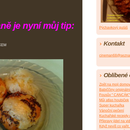
ně je nyní můj tip:
Pýchavkový guláš
Kontakt
ČKEM
cineman68@sezna
Oblíbené
Zpět na moji domov
Babiččiny origináln
Fousův " CANCÁK"
Můj atlas houbiček
Super kuchařka
Vánoční pečení
Kuchařské recepty 
Přípravy jídel na vi
Když nevíš co vařit..