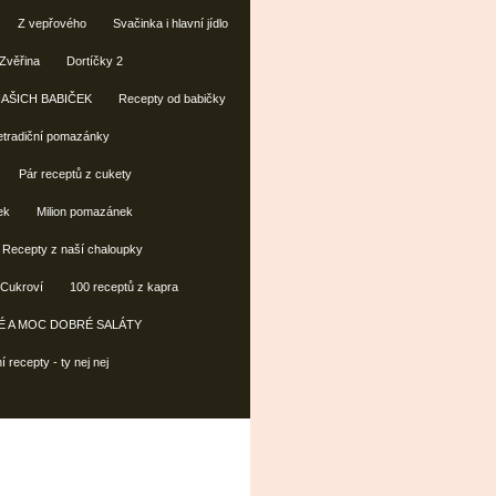
Z vepřového
Svačinka i hlavní jídlo
Zvěřina
Dortíčky 2
NAŠICH BABIČEK
Recepty od babičky
tradiční pomazánky
Pár receptů z cukety
ek
Milion pomazánek
Recepty z naší chaloupky
Cukroví
100 receptů z kapra
 A MOC DOBRÉ SALÁTY
 recepty - ty nej nej