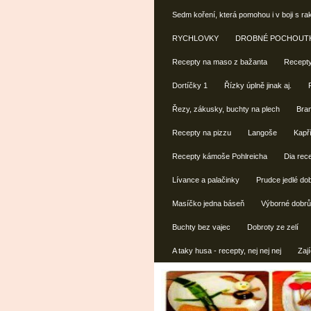
Sedm koření, která pomohou i v boji s ra
RYCHLOVKY
DROBNÉ POCHOUT
Recepty na maso z bažanta
Recepty
Dortíčky 1
Řízky úplně jinak aj.
Řezy, zákusky, buchty na plech
Bra
Recepty na pizzu
Langoše
Kapří
Recepty kámoše Pohlreicha
Dia rec
Lívance a palačinky
Prudce jedlé do
Masíčko jedna báseň
Výborné dobrů
Buchty bez vajec
Dobroty ze zelí
A taky husa - recepty, nej nej nej
Zají