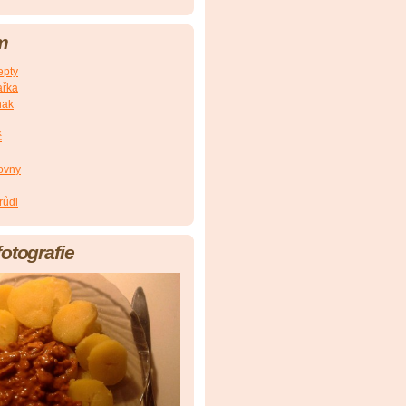
m
epty
ařka
nak
č
jovny
růdl
fotografie