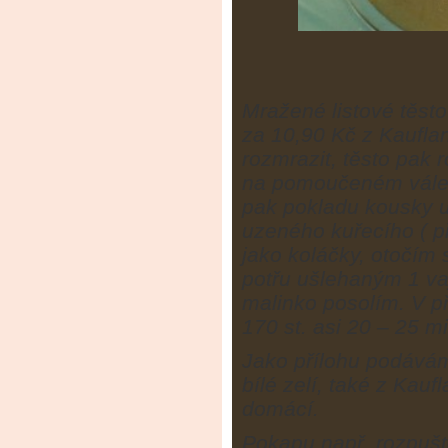
Mražené listové těsto
za 10,90 Kč z Kaufl
rozmrazit, těsto pak
na pomoučeném vále 
pak pokladu kousky 
uzeného kuřecího ( p
jako koláčky, otočím
potřu ušlehaným 1 v
malinko posolím. V p
170 st. asi 20 – 25 mi
Jako přílohu podává
bílé zelí, také z Ka
domácí.
Pokapu např. rozpušt