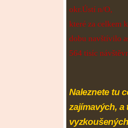
okr.Ústí n/O,
které za celkem 
dobu
navštívilo a
564 tisíc návštěvn
Naleznete tu 
zajímavých, a 
vyzkoušenýc