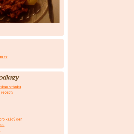
m.cz
 odkazy
skou stránku
í recepty
pro každý den
deu
.