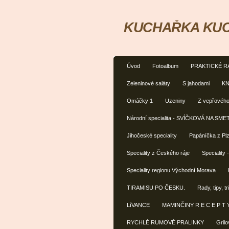
KUCHAŘKA KUC
Úvod
Fotoalbum
PRAKTICKÉ R
Zeleninové saláty
S jahodami
KN
Omáčky 1
Uzeniny
Z vepřovéh
Národní specialita - SVÍČKOVÁ NA SM
Jihočeské speciality
Papáníčka z Pl
Speciality z Českého ráje
Speciality
Speciality regionu Východní Morava
TIRAMISU PO ČESKU.
Rady, tipy, 
LíVANCE
MAMINČINY R E C E P T Y
RYCHLÉ RUMOVÉ PRALINKY
Grilo