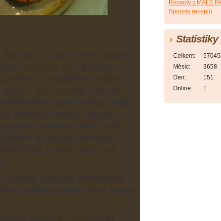
Recepty z MALÉ 
Spousty receptů
Statistiky
 400 gr. ( já používám obyč.
Celkem:
57045
andu) nechám den předem
Měsíc:
3658
 rozválím a rozdělím nožem
Den:
151
na 8 – 10 čtverců. Na ně
Online:
1
uvařeného, upečeného nebo
říp.krůtího) masa, zavážu
 spojem směrem dolů, pak
ajíčkem a posypu kmínem,
ředehřáté troubě peču na
n.
m syrové kysané moravské
uflandu nebo pokud mám svoje
ěným sádlem s cibulkou...