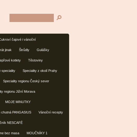
Cukroví čajové i vánoční
át jinak
Štrůdly
Gulášky
epřové kotlety
Těstoviny
 speciality
Speciality z okolí Prahy
Speciality regionu Český sever
ity regionu Jižní Morava
MOJE MINUTKY
 chutná PANGASIUS
Vánoční recepty
čník NESCAFÉ
íme bez masa
MOUČNÍKY 1